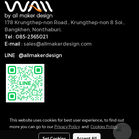
178 Krungthep-non Road., Krungthep-non 8 Soi.,
Bangkhen, Nonthaburi,
11000, Thailand.
Tel :
085-2365021
E-mail :
sales@allmakerdesign.com
LINE
:
@allmakerdesign
This website uses cookies for best user experience, to find out
more you can go to our
Privacy Policy
and
Cookies Policy
Copyright by allmakerdesign
Set Cookies
Accept All