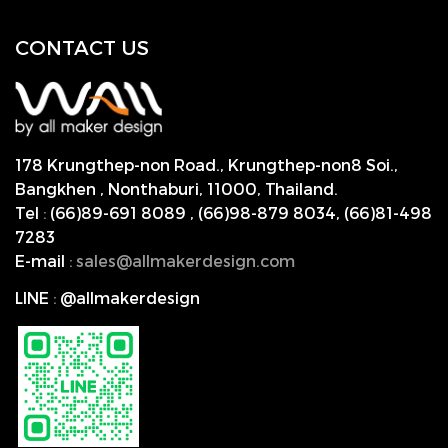
CONTACT US
178 Krungthep-non Road., Krungthep-non8 Soi.,
Bangkhen , Nonthaburi,
11000, Thailand.
Tel
:
(66)89-691 8089
,
(66)98-879 8034
,
(66)81-498
7283
E-mail
:
s
ales@allmakerdesign.com
LINE
:
@allmakerdesign