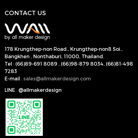
CONTACT US
178 Krungthep-non Road., Krungthep-non8 Soi.,
Bangkhen , Nonthaburi,
11000, Thailand.
Tel
:
(66)89-691 8089
,
(66)98-879 8034
,
(66)81-498
7283
E-mail
:
s
ales@allmakerdesign.com
LINE
:
@allmakerdesign