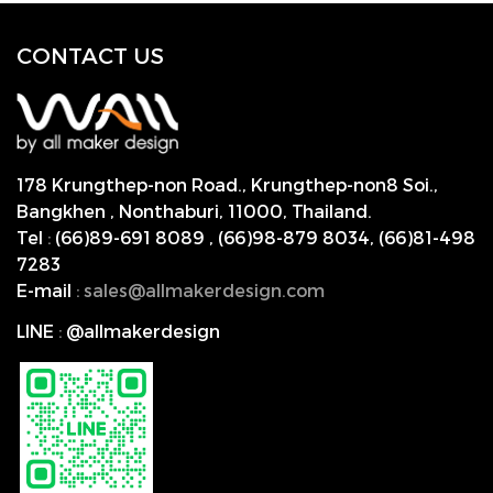
CONTACT US
178 Krungthep-non Road., Krungthep-non8 Soi.,
Bangkhen , Nonthaburi,
11000, Thailand.
Tel
:
(66)89-691 8089
,
(66)98-879 8034
,
(66)81-498
7283
E-mail
:
s
ales@allmakerdesign.com
LINE
:
@allmakerdesign