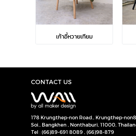
เก้าอี้หวายเทียม
CONTACT US
178 Krungthep-non Road., Krungthep-non
Soi., Bangkhen , Nonthaburi,
11000, Thailan
Tel
:
(66)89-691 8089
,
(66)98-879