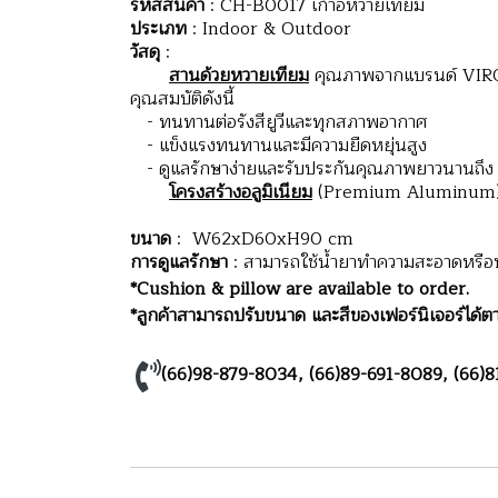
รหัสสินค้า
: CH-B0017 เก้าอี้หวายเทียม
ประเภท
: Indoor & Outdoor
วัสดุ
:
สานด้วยหวายเทียม
คุณภาพจากแบรนด์ VIRO ป
คุณสมบัติดังนี้
- ทนทานต่อรังสียูวีและทุกสภาพอากาศ
- แข็งแรงทนทานและมีความยืดหยุ่นสูง
- ดูแลรักษาง่ายและรับประกันคุณภาพยาวนานถึง 
โครงสร้างอลูมิเนียม
(Premium Aluminum) มี
ขนาด
: W62xD60xH90 cm
การดูแลรักษา
: สามารถใช้น้ำยาทำความสะอาดหรือน้ำ
*Cushion & pillow are available to order.
*ลูกค้าสามารถปรับขนาด และสีของเฟอร์นิเจอร์ได้ตา
(66)98-879-8034
,
(66)89-691-8089
,
(66)8