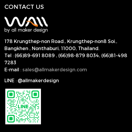
CONTACT US
178 Krungthep-non Road., Krungthep-non8 Soi.,
Bangkhen , Nonthaburi,
11000, Thailand.
Tel
:
(66)89-691 8089
,
(66)98-879 8034
,
(66)81-498
7283
E-mail
:
s
ales@allmakerdesign.com
LINE
:
@allmakerdesign