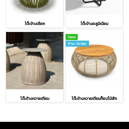
โต๊ะข้างเชือก
โต๊ะข้างอลูมิเนียม
New
Pre-Order
โต๊ะข้างหวายเทียม
โต๊ะข้างหวายเทียมท็อปไม้สัก