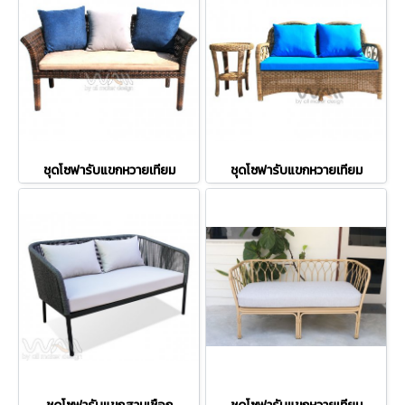
ชุดโซฟารับแขกหวายเทียม
ชุดโซฟารับแขกหวายเทียม