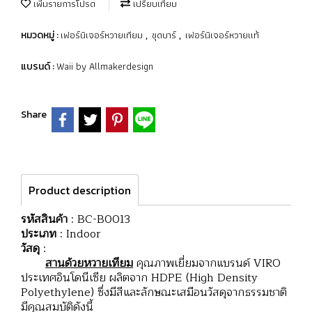
เพิ่มรายการโปรด
เปรียบเทียบ
เฟอร์นิเจอร์หวายเทียม
ชุดบาร์
เฟอร์นิเจอร์หวายแท้
หมวดหมู่ :
,
,
Waii by Allmakerdesign
แบรนด์ :
Share
Product description
รหัสสินค้า
: BC-B0013
ประเภท
: Indoor
วัสดุ
:
สานด้วยหวายเทียม
คุณภาพเยี่ยมจากแบรนด์ VIRO
ประเทศอินโดนีเซีย ผลิตจาก HDPE (High Density
Polyethylene) ซึ่งมีสีและลักษณะเสมือนวัสดุจากธรรมชาติ
มีคุณสมบัติดังนี้