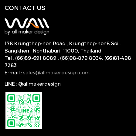
CONTACT US
178 Krungthep-non Road., Krungthep-non8 Soi.,
Bangkhen , Nonthaburi,
11000, Thailand.
Tel
:
(66)89-691 8089
,
(66)98-879 8034
,
(66)81-498
7283
E-mail
:
s
ales@allmakerdesign.com
LINE
:
@allmakerdesign