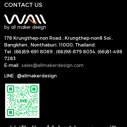
CONTACT US
178 Krungthep-non Road., Krungthep-non8 Soi.,
Bangkhen , Nonthaburi,
11000, Thailand.
Tel
:
(66)89-691 8089
,
(66)98-879 8034
,
(66)81-498
7283
E-mail
:
s
ales@allmakerdesign.com
LINE
:
@allmakerdesign