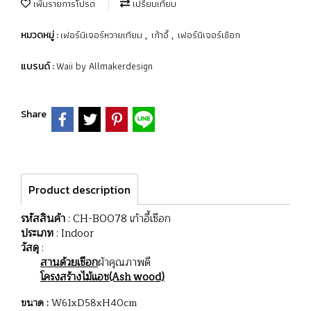
เพิ่มรายการโปรด
เปรียบเทียบ
เฟอร์นิเจอร์หวายเทียม
เก้าอี้
เฟอร์นิเจอร์เชือก
หมวดหมู่ :
,
,
Waii by Allmakerdesign
แบรนด์ :
Share
Product description
รหัสสินค้า
: CH-B0078 เก้าอี้เชือก
ประเภท
: Indoor
วัสดุ
:
สานด้วยเชือก
ผ้าคุณภาพดี
โครงสร้างไม้แอช(Ash wood)
ขนาด :
W61xD58xH40cm