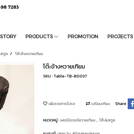
498 7283
 STORY
PRODUCTS
PROMOTION
PROJECTS
&สตูล
โต๊ะข้างหวายเทียม
โต๊ะข้างหวายเทียม
SKU : Table-TB-B0037
เพิ่มรายการโปรด
เปรียบเทียบ
Share
เฟอร์นิเจอร์หวายเทียม
โต๊ะ&สตูล
หมวดหมู่ :
,
Waii by Allmakerdesign
แบรนด์ :