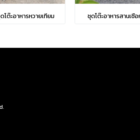
ุดโต๊ะอาหารหวายเทียม
ชุดโต๊ะอาหารสานเชือ
8
d.