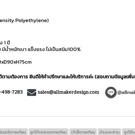
ensity Polyethylene)
 1 ปี
ีน้ำหนักเบา แข็งแรง ไม่เป็นสนิม100%
 W90xD90xH75cm
ตามต้องการ ยินดีให้คำปรึกษาและให้บริการค่ะ (สอบถามข้อมูลเพิ่ม
1-498-7283
sales@allmakerdesign.com
นิเจอร์หวายเทียม
ชุดโต๊ะอาหารหวายเทียม
เก้าอี้หวายเทียม
บ้านและสวน
ชุดโต๊