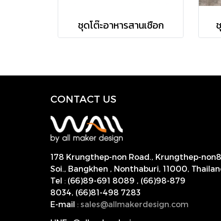
ชุดโต๊ะอาหารสานเชือก
ช
CONTACT US
178 Krungthep-non Road., Krungthep-non
Soi., Bangkhen , Nonthaburi,
11000, Thailan
Tel
:
(66)89-691 8089
,
(66)98-879
8034
,
(66)81-498 7283
E-mail
:
s
ales@allmakerdesign.com