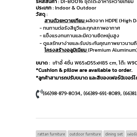
รหัสสินค้า
: DI-B0016 ชุดโต๊ะอาหารหวายเทียม
ประเภท
: Indoor & Outdoor
วัสดุ
:
สานด้วยหวายเทียม
ผลิตจาก HDPE (High D
- ทนทานต่อรังสียูวีและทุกสภาพอากาศ
- แข็งแรงทนทานและมีความยืดหยุ่นสูง
- ดูแลรักษาง่ายและรับประกันคุณภาพยาวนานถึง
โครงสร้างอลูมิเนียม
(Premium Aluminum) ม
ขนาด
: เก้าอี้ 4ชิ้น W65xD55xH85 cm, โต๊ะ
*Cushion & pillow are available to order.
*ลูกค้าสามารถปรับขนาด และสีของเฟอร์นิเจอร์ได้
(66)98-879-8034
,
(66)89-691-8089
,
(66)8
rattan furniture
outdoor furniture
dining set
เฟอร์