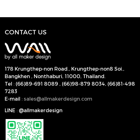
CONTACT US
178 Krungthep-non Road., Krungthep-non8 Soi.,
Bangkhen , Nonthaburi,
11000, Thailand.
Tel
:
(66)89-691 8089
,
(66)98-879 8034
,
(66)81-498
7283
E-mail
:
s
ales@allmakerdesign.com
LINE
:
@allmakerdesign