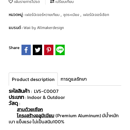
เพิ่มรายการโปรด
เปรียบเทียบ
เฟอร์นิเจอร์หวายเทียม
ชุดระเบียง
เฟอร์นิเจอร์เชือก
หมวดหมู่ :
,
,
Waii by Allmakerdesign
แบรนด์ :
Share
การดูแลรักษา
Product description
รหัสสินค้า
: LVS-C0007
ประเภท
: Indoor & Outdoor
วัสดุ
:
สานด้วยเชือก
โครงสร้างอลูมิเนียม
(Premium Aluminum) มีน้ำหนัก
เบา แข็งแรง ไม่เป็นสนิม100%