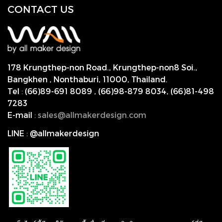
CONTACT US
178 Krungthep-non Road., Krungthep-non8 Soi.,
Bangkhen , Nonthaburi,
11000, Thailand.
Tel
:
(66)89-691 8089
,
(66)98-879 8034
,
(66)81-498
7283
E-mail
:
s
ales@allmakerdesign.com
LINE
:
@allmakerdesign