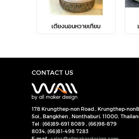
เตียงนอนหวายเทียม
CONTACT US
178 Krungthep-non Road., Krungthep-non
Soi., Bangkhen , Nonthaburi,
11000, Thailan
Tel
:
(66)89-691 8089
,
(66)98-879
8034
,
(66)81-498 7283
E-mail
:
s
ales@allmakerdesign.com