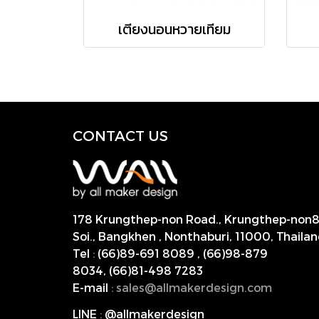
เตียงนอนหวายเทียม
CONTACT US
178 Krungthep-non Road., Krungthep-non
Soi., Bangkhen , Nonthaburi,
11000, Thailan
Tel
:
(66)89-691 8089
,
(66)98-879
8034
,
(66)81-498 7283
E-mail
:
s
ales@allmakerdesign.com
LINE
:
@allmakerdesign