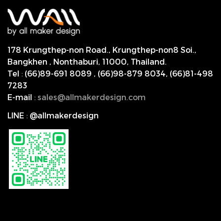
178 Krungthep-non Road., Krungthep-non8 Soi.,
Bangkhen , Nonthaburi,
11000, Thailand.
Tel
:
(66)89-691 8089
,
(66)98-879 8034
,
(66)81-498
7283
E-mail
:
s
ales@allmakerdesign.com
LINE
:
@allmakerdesign