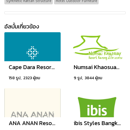
Synthetic Rattan Structure
Hotel Outdoor Furniture
อัลบั้มเกี่ยวข้อง
Cape Dara Resort, Pattaya
Numsai Khaosuay Resort Ranong, Thailand
158 รูป, 2323 ผู้ชม
9 รูป, 3844 ผู้ชม
ANA ANAN Resort & Villas Pattaya
ibis Styles Bangkok Sukhumvit Phra Khanong