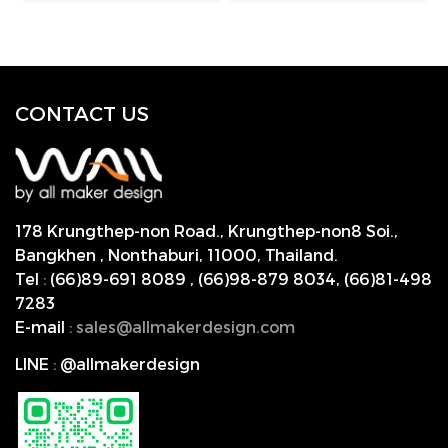
CONTACT US
178 Krungthep-non Road., Krungthep-non8 Soi.,
Bangkhen , Nonthaburi,
11000, Thailand.
Tel
:
(66)89-691 8089
,
(66)98-879 8034
,
(66)81-498
7283
E-mail
:
s
ales@allmakerdesign.com
LINE
:
@allmakerdesign