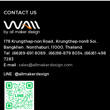
CONTACT US
178 Krungthep-non Road., Krungthep-non8 Soi.,
Bangkhen , Nonthaburi,
11000, Thailand.
Tel
:
(66)89-691 8089
,
(66)98-879 8034
,
(66)81-498
7283
E-mail
:
s
ales@allmakerdesign.com
LINE
:
@allmakerdesign