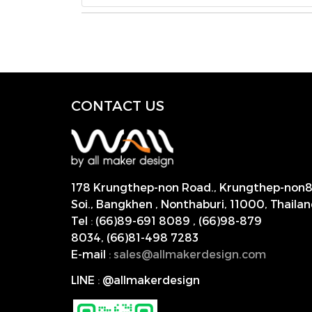
CONTACT US
178 Krungthep-non Road., Krungthep-non
Soi., Bangkhen , Nonthaburi,
11000, Thailan
Tel
:
(66)89-691 8089
,
(66)98-879
8034
,
(66)81-498 7283
E-mail
:
s
ales@allmakerdesign.com
LINE
:
@allmakerdesign