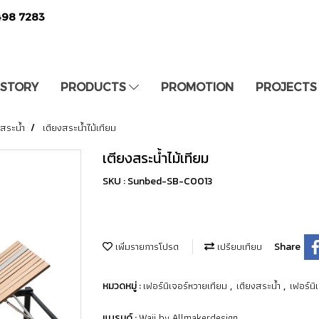
498 7283
 STORY
PRODUCTS
PROMOTION
PROJECTS
งสระน้ำ
เตียงสระน้ำไม้เทียม
เตียงสระน้ำไม้เทียม
SKU : Sunbed-SB-C0013
เพิ่มรายการโปรด
เปรียบเทียบ
Share
เฟอร์นิเจอร์หวายเทียม
เตียงสระน้ำ
เฟอร์นิเ
หมวดหมู่ :
,
,
Waii by Allmakerdesign
แบรนด์ :