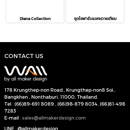
Diana Collection
ชุดโซฟารับแขกหวายเทียม
CONTACT US
178 Krungthep-non Road., Krungthep-non8 Soi.,
Bangkhen , Nonthaburi,
11000, Thailand.
Tel
:
(66)89-691 8089
,
(66)98-879 8034
,
(66)81-498
7283
E-mail
:
s
ales@allmakerdesign.com
LINE
:
@allmakerdesign