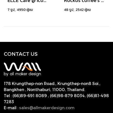
ELLE Cafe @ Iconsiam, Thailand
Rockos coffee’s world pattaya
7 รูป, 4950 ผู้ชม
48 รูป, 2542 ผู้ชม
CONTACT US
178 Krungthep-non Road., Krungthep-non8 Soi.,
Bangkhen , Nonthaburi,
11000, Thailand.
Tel
:
(66)89-691 8089
,
(66)98-879 8034
,
(66)81-498
7283
E-mail
:
s
ales@allmakerdesign.com