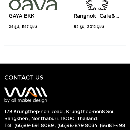
GAYA BKK
Rangnok_Cafe&Bar
24 รูป, 1147 ผู้ชม
92 รูป, 2012 ผู้ชม
CONTACT US
178 Krungthep-non Road., Krungthep-non8 Soi.,
Bangkhen , Nonthaburi,
11000, Thailand.
Tel
:
(66)89-691 8089
,
(66)98-879 8034
,
(66)81-498