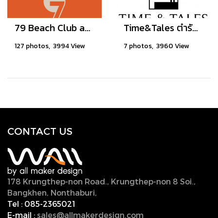
79 Beach Club and Resort Samui
Time&Tales ตำรับวิเศษไก่ย่าง at Gateway Bangsue
127 photos, 3994 View
7 photos, 3960 View
CONTACT U
S
178 Krungthep-non Road., Krungthep-non 8 Soi.,
Bangkhen, Nonthaburi,
11000, Thailand.
Tel :
085-2365021
E-mail :
sales@allmakerdesign.com