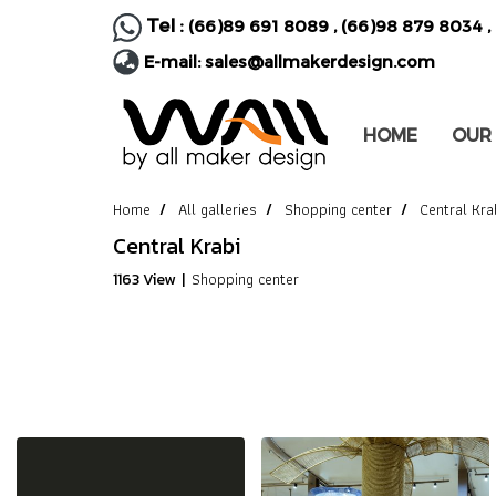
Tel :
(66)89 691 8089
,
(66)98 879 8034
,
E-mail:
sales@allmakerdesign.com
HOME
OUR
Home
All galleries
Shopping center
Central Kra
Central Krabi
Shopping center
1163 View
|