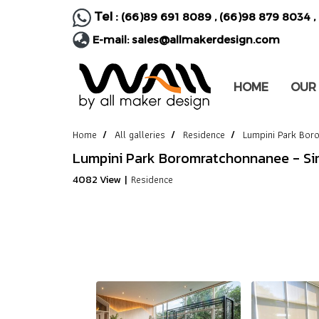
Tel :
(66)89 691 8089
,
(66)98 879 8034
,
E-mail:
sales@allmakerdesign.com
HOME
OUR
Home
All galleries
Residence
Lumpini Park Bor
Lumpini Park Boromratchonnanee - Si
Residence
4082 View
|