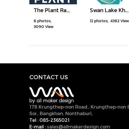
The Plant Rangsit-Klong3
Swan Lake Khao Yai
6 photos,
12 photos, 4382 View
3090 View
CONTACT U
S
178 Krungthep-non Road., Krungthep-non 
Soi., Bangkhen, Nonthaburi,
11000, Thailan
Tel :
085-2365021
E-mail :
sales@allmakerdesign.com