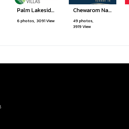
Palm Lakeside Villas, Chonburi Thailand
Chewarom Nakhon In
6 photos, 3091 View
49 photos,
3919 View
8
d.